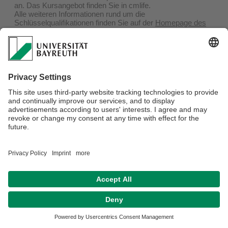
an. Das Kursangebot finden Sie in cmlife.
Alle weiteren Informationen rund um die
Schlüsselqualifikationen finden Sie auf der
Homepage des
Landesjustizprüfungsamts Bayern
im Merkblatt rund um die
Leistungsnachweise zur Zulassung zur Ersten Juristischen
Staatsprüfung.
Verantwortlich für die Redaktion:
Tina Maria Steiner
Datenschutz / Disclaimer
Impressum
Hausordnung
Sitemap
Kontakt
Barrierefreiheitserklärung